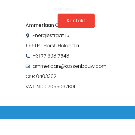
DE
EN
ES
NL
Doświadczenie 3D
Kontakt
Ammerlaan Construction B.V.
Energiestraat 15
5961 PT Horst, Holandia
+31 77 398 7548
ammerlaan@kassenbouw.com
CKF: 04033621
VAT: NL007055067B01