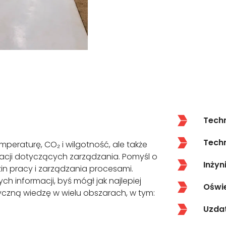
Tech
Tech
mperaturę, CO₂ i wilgotność, ale także
macji dotyczących zarządzania. Pomyśl o
Inżyn
in pracy i zarządzania procesami.
 informacji, byś mógł jak najlepiej
Oświe
yczną wiedzę w wielu obszarach, w tym:
Uzdat