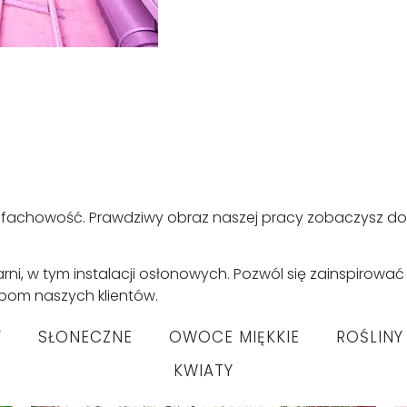
 fachowość. Prawdziwy obraz naszej pracy zobaczysz dop
rni, w tym instalacji osłonowych. Pozwól się zainspirowa
bom naszych klientów.
Y
SŁONECZNE
OWOCE MIĘKKIE
ROŚLIN
KWIATY