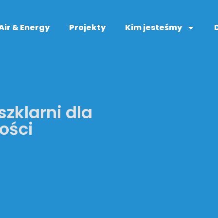
Air & Energy
Projekty
Kim jesteśmy
zklarni dla
ości