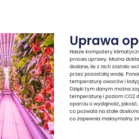
Uprawa op
Nasze komputery klimatyczn
proces uprawy. Można dokładn
dodane, ile z nich zostało wc
przez pozostałą wodę. Ponad
temperaturę owoców i łodyg
Dzięki tym danym można zo
temperaturę i poziom CO2 d
oparciu o wydajność, jakość,
co pozwala na stałe doskona
co zapewnia maksymalny zwro