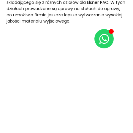
składającego się z różnych działów dla Elsner PAC. W tych
działach prowadzone są uprawy na stołach do uprawy,
co umożliwia firmie jeszcze lepsze wytwarzanie wysokiej
jakości materiału wyjściowego.
Jesteś zainteresowany?
Czy chciałbyś współpracować z nami, aby
osiągnąć najlepszy wynik dla swojej firmy?
Jesteśmy gotowi Ci pomóc.
Kontakt