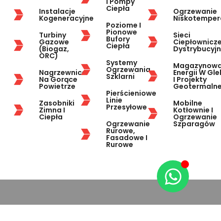
I Pompy
Ciepła
Instalacje
Ogrzewanie
Kogeneracyjne
Niskotemper
Poziome I
Pionowe
Turbiny
Sieci
Bufory
Gazowe
Ciepłownicze
Ciepła
(biogaz,
Dystrybucyj
ORC)
Systemy
Magazynowa
Ogrzewania
Nagrzewnice
Energii W Gle
Szklarni
Na Gorące
I Projekty
Powietrze
Geotermaln
Pierścieniowe
Linie
Zasobniki
Mobilne
Przesyłowe
Zimna I
Kotłownie I
Ciepła
Ogrzewanie
Ogrzewanie
Szparagów
Rurowe,
Fasadowe I
Rurowe
Ogrzewanie szklarni za