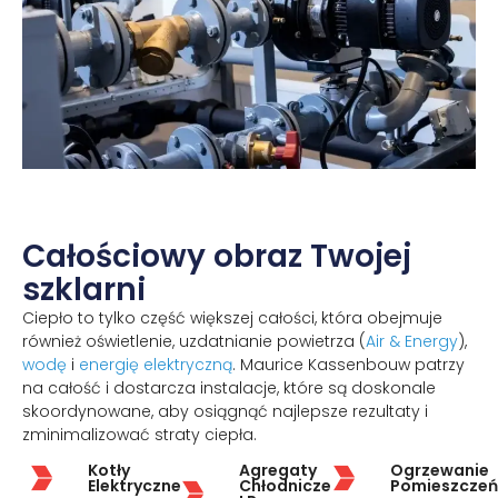
Całościowy obraz Twojej
szklarni
Ciepło to tylko część większej całości, która obejmuje
również oświetlenie, uzdatnianie powietrza (
Air & Energy
),
wodę
i
energię elektryczną
. Maurice Kassenbouw patrzy
na całość i dostarcza instalacje, które są doskonale
skoordynowane, aby osiągnąć najlepsze rezultaty i
zminimalizować straty ciepła.
Kotły
Agregaty
Ogrzewanie
Elektryczne
Chłodnicze
Pomieszczeń