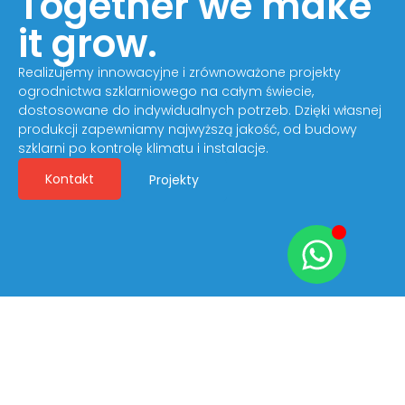
Together we make
it grow.
Realizujemy innowacyjne i zrównoważone projekty
ogrodnictwa szklarniowego na całym świecie,
dostosowane do indywidualnych potrzeb. Dzięki własnej
produkcji zapewniamy najwyższą jakość, od budowy
szklarni po kontrolę klimatu i instalacje.
Kontakt
Projekty
Kim jesteśmy?
Jesteśmy Ammerlaan Construction. Od 1948 roku