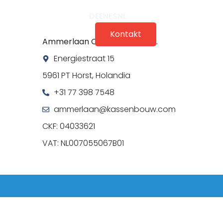
DE
EN
ES
NL
Doświadczenie 3D
Kontakt
Ammerlaan Construction B.V.
Energiestraat 15
5961 PT Horst, Holandia
+31 77 398 7548
ammerlaan@kassenbouw.com
CKF: 04033621
VAT: NL007055067B01