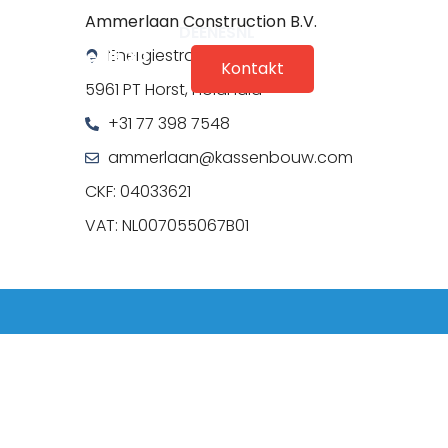
Ammerlaan Construction B.V.
DE
EN
ES
NL
Energiestraat 15
Doświadczenie 3D
Kontakt
5961 PT Horst, Holandia
+31 77 398 7548
ammerlaan@kassenbouw.com
CKF: 04033621
VAT: NL007055067B01