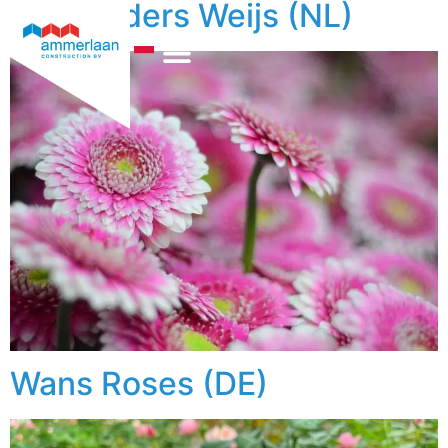
Gebroeders Weijs (NL)
Technologia Ogrzewania
Kim Jesteśmy
Wans Roses (DE)