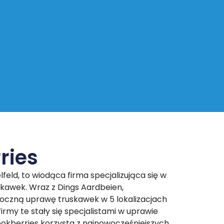
ries
lfeld, to wiodąca firma specjalizująca się w
skawek. Wraz z Dings Aardbeien,
roczną uprawę truskawek w 5 lokalizacjach
firmy te stały się specjalistami w uprawie
ookberries korzysta z najnowocześniejszych