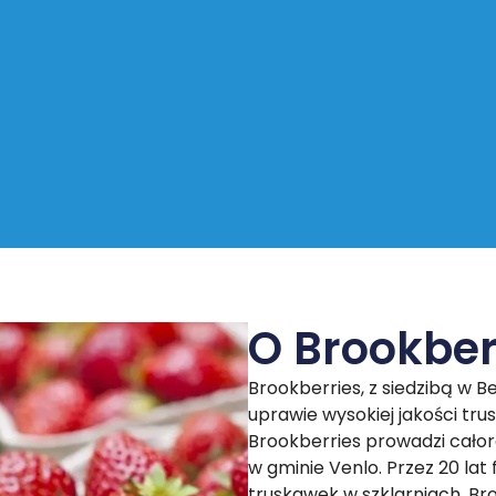
O Brookber
Brookberries, z siedzibą w Be
uprawie wysokiej jakości tru
Brookberries prowadzi cało
w gminie Venlo. Przez 20 lat 
truskawek w szklarniach. Br