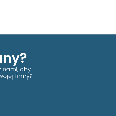
any?
z nami, aby
wojej firmy?